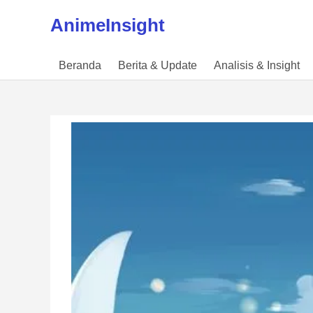
Skip to content
AnimeInsight
Beranda
Berita & Update
Analisis & Insight