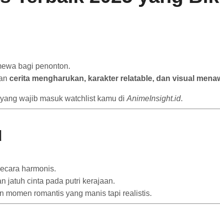
mewa bagi penonton.
gan
cerita mengharukan, karakter relatable, dan visual men
yang wajib masuk watchlist kamu di
AnimeInsight.id
.
d
ecara harmonis.
n jatuh cinta pada putri kerajaan.
an momen romantis yang manis tapi realistis.