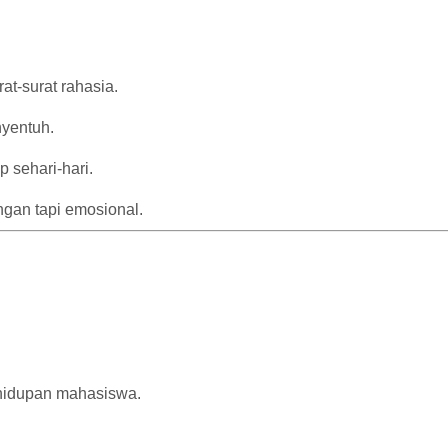
t-surat rahasia.
yentuh.
 sehari-hari.
ngan tapi emosional.
ehidupan mahasiswa.