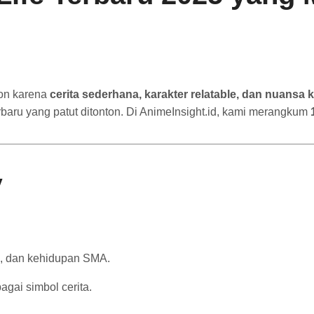
ton karena
cerita sederhana, karakter relatable, dan nuansa
rbaru yang patut ditonton. Di AnimeInsight.id, kami merangkum
y
ma, dan kehidupan SMA.
gai simbol cerita.