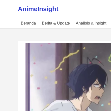
Skip to content
AnimeInsight
Beranda
Berita & Update
Analisis & Insight