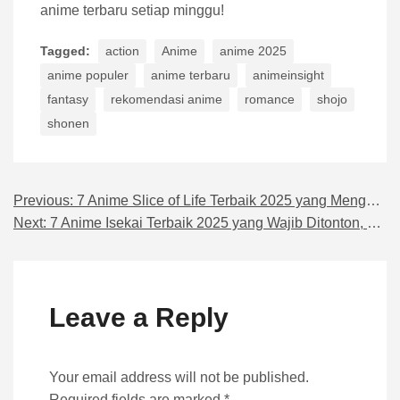
anime terbaru setiap minggu!
Tagged:
action
Anime
anime 2025
anime populer
anime terbaru
animeinsight
fantasy
rekomendasi anime
romance
shojo
shonen
Previous:
7 Anime Slice of Life Terbaik 2025 yang Menghangatkan Hati
Navigasi pos
Next:
7 Anime Isekai Terbaik 2025 yang Wajib Ditonton, Nomor 4 Paling Mengejutkan!
Leave a Reply
Your email address will not be published.
Required fields are marked *