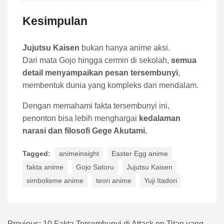
Kesimpulan
Jujutsu Kaisen
bukan hanya anime aksi.
Dari mata Gojo hingga cermin di sekolah,
semua
detail menyampaikan pesan tersembunyi
,
membentuk dunia yang kompleks dan mendalam.
Dengan memahami fakta tersembunyi ini,
penonton bisa lebih menghargai
kedalaman
narasi dan filosofi Gege Akutami.
Tagged:
animeinsight
Easter Egg anime
fakta anime
Gojo Satoru
Jujutsu Kaisen
simbolisme anime
teori anime
Yuji Itadori
Previous:
10 Fakta Tersembunyi di Attack on Titan yang Mungkin Terlewat oleh Fans