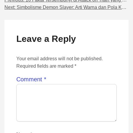
Navigasi pos
Next:
Simbolisme Demon Slayer: Arti Warna dan Pola Kostum Hashira yang Jarang Diketahui
Leave a Reply
Your email address will not be published.
Required fields are marked *
Comment
*