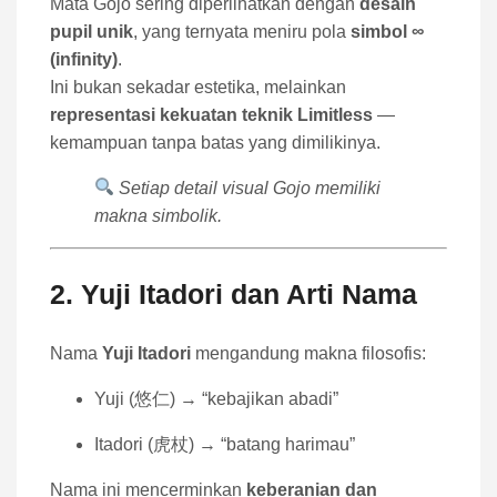
Mata Gojo sering diperlihatkan dengan
desain
pupil unik
, yang ternyata meniru pola
simbol ∞
(infinity)
.
Ini bukan sekadar estetika, melainkan
representasi kekuatan teknik Limitless
—
kemampuan tanpa batas yang dimilikinya.
Setiap detail visual Gojo memiliki
makna simbolik.
2. Yuji Itadori dan Arti Nama
Nama
Yuji Itadori
mengandung makna filosofis:
Yuji (悠仁) → “kebajikan abadi”
Itadori (虎杖) → “batang harimau”
Nama ini mencerminkan
keberanian dan