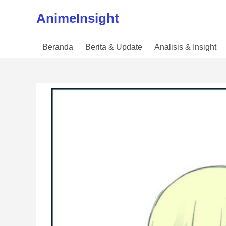
Skip to content
AnimeInsight
Beranda
Berita & Update
Analisis & Insight