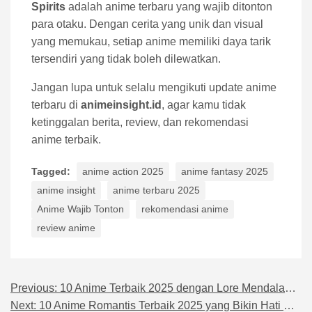
Spirits
adalah anime terbaru yang wajib ditonton
para otaku. Dengan cerita yang unik dan visual
yang memukau, setiap anime memiliki daya tarik
tersendiri yang tidak boleh dilewatkan.
Jangan lupa untuk selalu mengikuti update anime
terbaru di
animeinsight.id
, agar kamu tidak
ketinggalan berita, review, dan rekomendasi
anime terbaik.
Tagged:
anime action 2025
anime fantasy 2025
anime insight
anime terbaru 2025
Anime Wajib Tonton
rekomendasi anime
review anime
Previous:
10 Anime Terbaik 2025 dengan Lore Mendalam dan Karakter Menarik
Navigasi pos
Next:
10 Anime Romantis Terbaik 2025 yang Bikin Hati Meleleh