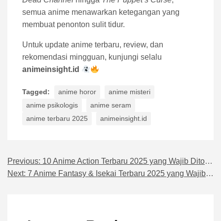
semua anime menawarkan ketegangan yang
membuat penonton sulit tidur.
Untuk update anime terbaru, review, dan
rekomendasi mingguan, kunjungi selalu
animeinsight.id
Tagged:
anime horor
anime misteri
anime psikologis
anime seram
anime terbaru 2025
animeinsight.id
Previous:
10 Anime Action Terbaru 2025 yang Wajib Ditonton Pecinta Aksi
Navigasi pos
Next:
7 Anime Fantasy & Isekai Terbaru 2025 yang Wajib Ditonton Pecinta Dunia Fantasi