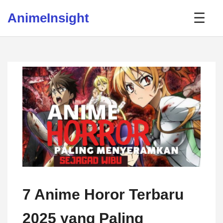
Skip to content
AnimeInsight
☰
7 Anime Horor Terbaru
2025 yang Paling