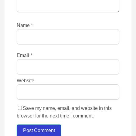
Name
*
Email
*
Website
Save my name, email, and website in this
browser for the next time I comment.
Post Comment