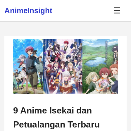
Skip to content
AnimeInsight
☰
9 Anime Isekai dan
Petualangan Terbaru