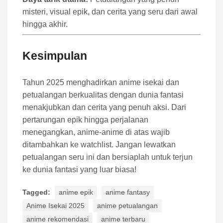
misteri, visual epik, dan cerita yang seru dari awal
hingga akhir.
Kesimpulan
Tahun 2025 menghadirkan anime isekai dan
petualangan berkualitas dengan dunia fantasi
menakjubkan dan cerita yang penuh aksi. Dari
pertarungan epik hingga perjalanan
menegangkan, anime-anime di atas wajib
ditambahkan ke watchlist. Jangan lewatkan
petualangan seru ini dan bersiaplah untuk terjun
ke dunia fantasi yang luar biasa!
Tagged:
anime epik
anime fantasy
Anime Isekai 2025
anime petualangan
anime rekomendasi
anime terbaru