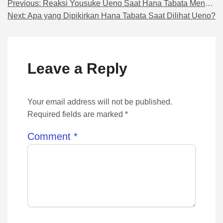
Previous:
Reaksi Yousuke Ueno Saat Hana Tabata Menaruh Bunga
Navigasi pos
Next:
Apa yang Dipikirkan Hana Tabata Saat Dilihat Ueno?
Leave a Reply
Your email address will not be published.
Required fields are marked *
Comment
*