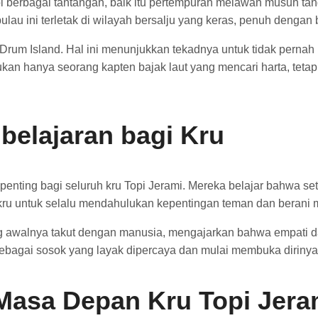
i berbagai tantangan, baik itu pertempuran melawan musuh tan
lau ini terletak di wilayah bersalju yang keras, penuh dengan
ke Drum Island. Hal ini menunjukkan tekadnya untuk tidak pern
kan hanya seorang kapten bajak laut yang mencari harta, teta
mbelajaran bagi Kru
nting bagi seluruh kru Topi Jerami. Mereka belajar bahwa seti
 kru untuk selalu mendahulukan kepentingan teman dan berani 
ng awalnya takut dengan manusia, mengajarkan bahwa empati
sebagai sosok yang layak dipercaya dan mulai membuka diriny
 Masa Depan Kru Topi Jera