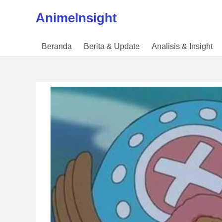
Skip to content
AnimeInsight
Beranda
Berita & Update
Analisis & Insight