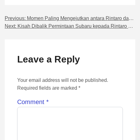
Previous:
Momen Paling Mengejutkan antara Rintaro dan Subaru di Anime 2025
Navigasi pos
Next:
Kisah Dibalik Permintaan Subaru kepada Rintaro di Anime 2025
Leave a Reply
Your email address will not be published.
Required fields are marked *
Comment
*