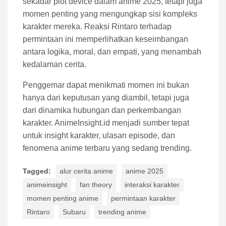
sekadar plot device dalam anime 2025, tetapi juga
momen penting yang mengungkap sisi kompleks
karakter mereka. Reaksi Rintaro terhadap
permintaan ini memperlihatkan keseimbangan
antara logika, moral, dan empati, yang menambah
kedalaman cerita.
Penggemar dapat menikmati momen ini bukan
hanya dari keputusan yang diambil, tetapi juga
dari dinamika hubungan dan perkembangan
karakter. AnimeInsight.id menjadi sumber tepat
untuk insight karakter, ulasan episode, dan
fenomena anime terbaru yang sedang trending.
Tagged:
alur cerita anime
anime 2025
animeinsight
fan theory
interaksi karakter
momen penting anime
permintaan karakter
Rintaro
Subaru
trending anime