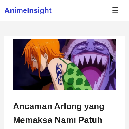
Skip to content
AnimeInsight
☰
Ancaman Arlong yang
Memaksa Nami Patuh