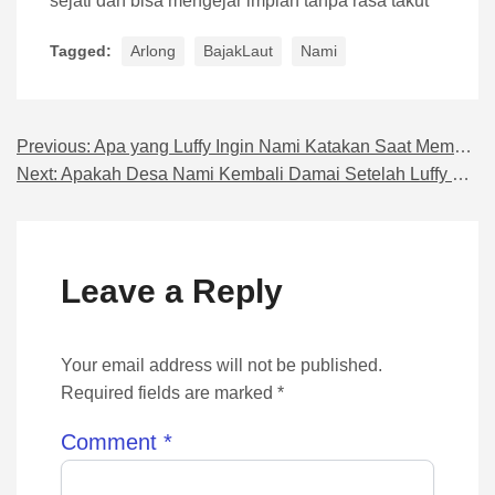
sejati dan bisa mengejar impian tanpa rasa takut
Tagged:
Arlong
BajakLaut
Nami
Previous:
Apa yang Luffy Ingin Nami Katakan Saat Membantunya
Navigasi pos
Next:
Apakah Desa Nami Kembali Damai Setelah Luffy Kalahkan Arlong
Leave a Reply
Your email address will not be published.
Required fields are marked *
Comment
*