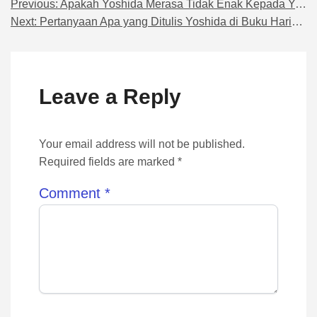
Previous:
Apakah Yoshida Merasa Tidak Enak Kepada Yano di Anime Ini?
Navigasi pos
Next:
Pertanyaan Apa yang Ditulis Yoshida di Buku Harian Yano?
Leave a Reply
Your email address will not be published.
Required fields are marked *
Comment
*