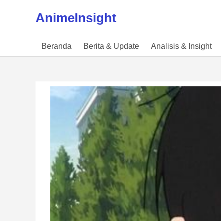
Skip to content
AnimeInsight
Beranda
Berita & Update
Analisis & Insight