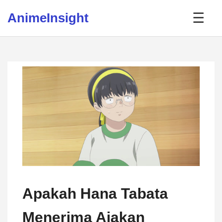
Skip to content
AnimeInsight
☰
Apakah Hana Tabata
Menerima Ajakan