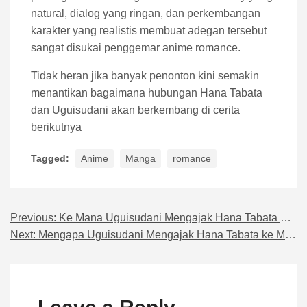
natural, dialog yang ringan, dan perkembangan
karakter yang realistis membuat adegan tersebut
sangat disukai penggemar anime romance.
Tidak heran jika banyak penonton kini semakin
menantikan bagaimana hubungan Hana Tabata
dan Uguisudani akan berkembang di cerita
berikutnya
Tagged:
Anime
Manga
romance
Previous:
Ke Mana Uguisudani Mengajak Hana Tabata Esok Pagi?
Navigasi pos
Next:
Mengapa Uguisudani Mengajak Hana Tabata ke Mall?