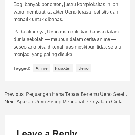
Bagi banyak penonton, justru kompleksitas inilah
yang membuat karakter Ueno terasa realistis dan
menarik untuk dibahas.
Pada akhirnya, Ueno membuktikan bahwa dalam
dunia sekolah — maupun dalam cerita anime —
seseorang bisa dikenal luas meskipun tidak selalu
menjadi yang paling disukai
Tagged:
Anime
karakter
Ueno
Previous:
Perjuangan Hana Tabata Bertemu Ueno Setelah Banyak Gagal
Navigasi pos
Next:
Apakah Ueno Sering Mendapat Pernyataan Cinta di Sekolah?
Leave a Reply