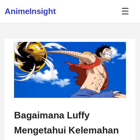
Skip to content
AnimeInsight
☰
Bagaimana Luffy
Mengetahui Kelemahan