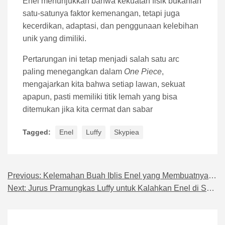
Enel menunjukkan bahwa kekuatan fisik bukanlah
satu-satunya faktor kemenangan, tetapi juga
kecerdikan, adaptasi, dan penggunaan kelebihan
unik yang dimiliki.
Pertarungan ini tetap menjadi salah satu arc
paling menegangkan dalam
One Piece
,
mengajarkan kita bahwa setiap lawan, sekuat
apapun, pasti memiliki titik lemah yang bisa
ditemukan jika kita cermat dan sabar
Tagged:
Enel
Luffy
Skypiea
Previous:
Kelemahan Buah Iblis Enel yang Membuatnya Rentan
Navigasi pos
Next:
Jurus Pramungkas Luffy untuk Kalahkan Enel di Skypiea