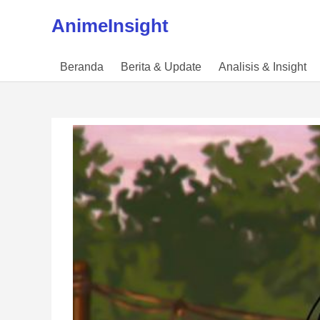
Skip to content
AnimeInsight
Beranda
Berita & Update
Analisis & Insight