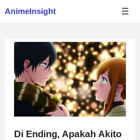
Skip to content
AnimeInsight
☰
Di Ending, Apakah Akito