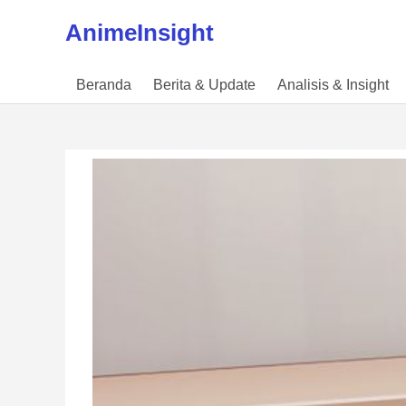
Skip to content
AnimeInsight
Beranda
Berita & Update
Analisis & Insight