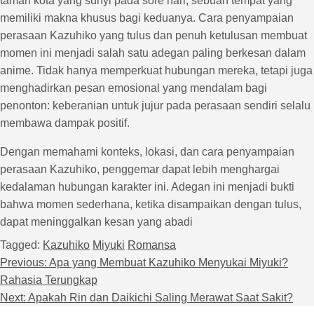
taman kota yang sunyi pada sore hari, sebuah tempat yang
memiliki makna khusus bagi keduanya. Cara penyampaian
perasaan Kazuhiko yang tulus dan penuh ketulusan membuat
momen ini menjadi salah satu adegan paling berkesan dalam
anime. Tidak hanya memperkuat hubungan mereka, tetapi juga
menghadirkan pesan emosional yang mendalam bagi
penonton: keberanian untuk jujur pada perasaan sendiri selalu
membawa dampak positif.
Dengan memahami konteks, lokasi, dan cara penyampaian
perasaan Kazuhiko, penggemar dapat lebih menghargai
kedalaman hubungan karakter ini. Adegan ini menjadi bukti
bahwa momen sederhana, ketika disampaikan dengan tulus,
dapat meninggalkan kesan yang abadi
Tagged:
Kazuhiko
Miyuki
Romansa
Previous:
Apa yang Membuat Kazuhiko Menyukai Miyuki?
Navigasi pos
Rahasia Terungkap
Next:
Apakah Rin dan Daikichi Saling Merawat Saat Sakit?