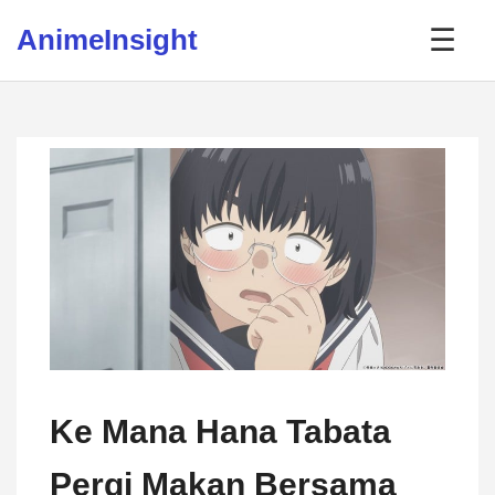
Skip to content
AnimeInsight
☰
Ke Mana Hana Tabata
Pergi Makan Bersama