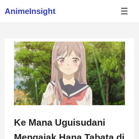
Skip to content
AnimeInsight
☰
Ke Mana Uguisudani
Mengajak Hana Tabata di