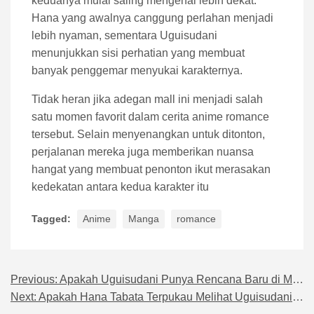
keduanya mulai saling mengenal lebih dekat.
Hana yang awalnya canggung perlahan menjadi
lebih nyaman, sementara Uguisudani
menunjukkan sisi perhatian yang membuat
banyak penggemar menyukai karakternya.
Tidak heran jika adegan mall ini menjadi salah
satu momen favorit dalam cerita anime romance
tersebut. Selain menyenangkan untuk ditonton,
perjalanan mereka juga memberikan nuansa
hangat yang membuat penonton ikut merasakan
kedekatan antara kedua karakter itu
Tagged:
Anime
Manga
romance
Previous:
Apakah Uguisudani Punya Rencana Baru di Mall Hana?
Navigasi pos
Next:
Apakah Hana Tabata Terpukau Melihat Uguisudani di Mall?