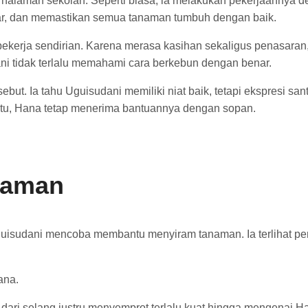
 halaman sekolah. Seperti biasa, ia melakukan pekerjaannya 
ar, dan memastikan semua tanaman tumbuh dengan baik.
bekerja sendirian. Karena merasa kasihan sekaligus penasara
ni tidak terlalu memahami cara berkebun dengan benar.
ebut. Ia tahu Uguisudani memiliki niat baik, tetapi ekspresi s
itu, Hana tetap menerima bantuannya dengan sopan.
naman
Uguisudani mencoba membantu menyiram tanaman. Ia terlihat pe
ana.
ir dari selang justru menyemprot terlalu kuat hingga mengenai