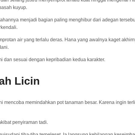
basah kuyup.
ahannya menjadi bagian paling menghibur dari adegan tersebut
kendali.
protan air yang terlalu deras. Hana yang awalnya kaget akhir
ani.
ami dan sesuai dengan kepribadian kedua karakter.
ah Licin
dani mencoba memindahkan pot tanaman besar. Karena ingin terl
kibat penyiraman tadi.
Uguisudani tiba-tiba terpeleset. Ia langsung kehilangan kesei