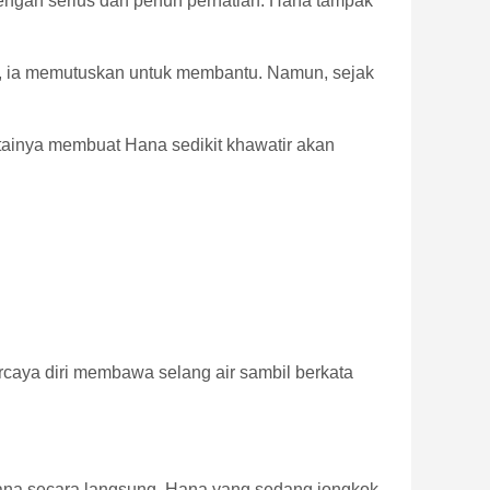
dengan serius dan penuh perhatian. Hana tampak
n, ia memutuskan untuk membantu. Namun, sejak
antainya membuat Hana sedikit khawatir akan
rcaya diri membawa selang air sambil berkata
 Hana secara langsung. Hana yang sedang jongkok