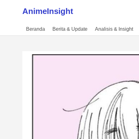
Skip to content
AnimeInsight
Beranda
Berita & Update
Analisis & Insight