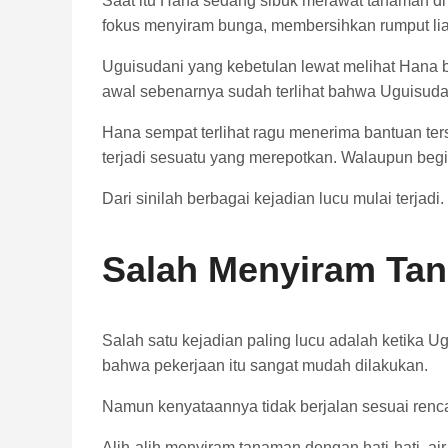
Saat itu Hana sedang sibuk merawat tanaman di
fokus menyiram bunga, membersihkan rumput li
Uguisudani yang kebetulan lewat melihat Hana 
awal sebenarnya sudah terlihat bahwa Uguisuda
Hana sempat terlihat ragu menerima bantuan ters
terjadi sesuatu yang merepotkan. Walaupun beg
Dari sinilah berbagai kejadian lucu mulai terjadi.
Salah Menyiram Ta
Salah satu kejadian paling lucu adalah ketika 
bahwa pekerjaan itu sangat mudah dilakukan.
Namun kenyataannya tidak berjalan sesuai renc
Alih-alih menyiram tanaman dengan hati-hati, a