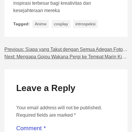
inspirasi terbesar bagi kreativitas dan
kesejahteraan mereka
Tagged:
Anime
cosplay
introspeksi
Previous:
Siapa yang Takut dengan Semua Adegan Foto Cosplay Ini?
Navigasi pos
Next:
Mengapa Gojou Wakana Pergi ke Tempat Marin Kitagawa?
Leave a Reply
Your email address will not be published.
Required fields are marked *
Comment
*