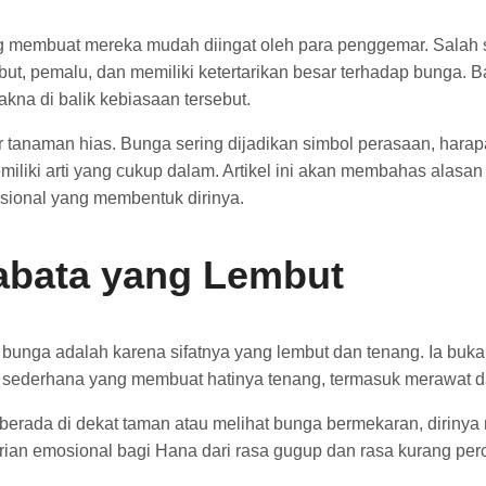
yang membuat mereka mudah diingat oleh para penggemar. Salah 
embut, pemalu, dan memiliki ketertarikan besar terhadap bung
na di balik kebiasaan tersebut.
tanaman hias. Bunga sering dijadikan simbol perasaan, harap
iliki arti yang cukup dalam. Artikel ini akan membahas alas
osional yang membentuk dirinya.
abata yang Lembut
unga adalah karena sifatnya yang lembut dan tenang. Ia bukan
l sederhana yang membuat hatinya tenang, termasuk merawat d
erada di dekat taman atau melihat bunga bermekaran, dirinya 
n emosional bagi Hana dari rasa gugup dan rasa kurang percay