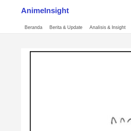
Skip to content
AnimeInsight
Beranda
Berita & Update
Analisis & Insight