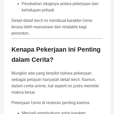
Perubahan sikapnya antara pekerjaan dan
kehidupan pribadi
Detail-detail kecil ini membuat karakter Ueno
terasa lebih manusiawi dan relatable bagi
penonton.
Kenapa Pekerjaan Ini Penting
dalam Cerita?
Mungkin ada yang berpikir bahwa pekerjaan
sebagai pelayan hanyalah detail kecil. Namun,
dalam cerita anime, hal seperti ini justru memiliki
makna besar.
Pekerjaan Ueno di restoran penting karena:
Menjadi penghubung antar karakter