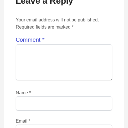
Leave a Reply
Your email address will not be published.
Required fields are marked *
Comment
*
Name
*
Email
*