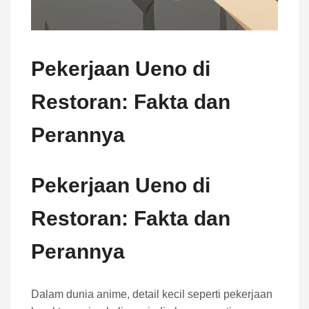
Pekerjaan Ueno di
Restoran: Fakta dan
Perannya
Pekerjaan Ueno di
Restoran: Fakta dan
Perannya
Dalam dunia anime, detail kecil seperti pekerjaan