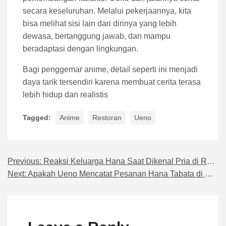
secara keseluruhan. Melalui pekerjaannya, kita
bisa melihat sisi lain dari dirinya yang lebih
dewasa, bertanggung jawab, dan mampu
beradaptasi dengan lingkungan.
Bagi penggemar anime, detail seperti ini menjadi
daya tarik tersendiri karena membuat cerita terasa
lebih hidup dan realistis
Tagged:
Anime
Restoran
Ueno
Previous:
Reaksi Keluarga Hana Saat Dikenal Pria di Restoran
Navigasi pos
Next:
Apakah Ueno Mencatat Pesanan Hana Tabata di Restoran?