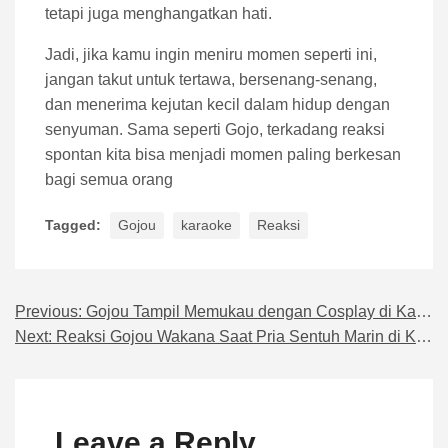
tetapi juga menghangatkan hati.
Jadi, jika kamu ingin meniru momen seperti ini,
jangan takut untuk tertawa, bersenang-senang,
dan menerima kejutan kecil dalam hidup dengan
senyuman. Sama seperti Gojo, terkadang reaksi
spontan kita bisa menjadi momen paling berkesan
bagi semua orang
Tagged:
Gojou
karaoke
Reaksi
Previous:
Gojou Tampil Memukau dengan Cosplay di Karaoke Bersama Marin
Navigasi pos
Next:
Reaksi Gojou Wakana Saat Pria Sentuh Marin di Karaoke
Leave a Reply