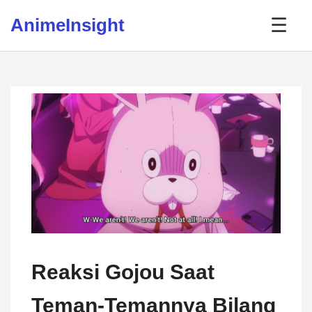
Skip to content
AnimeInsight
☰
Reaksi Gojou Saat
Teman-Temannya Bilang