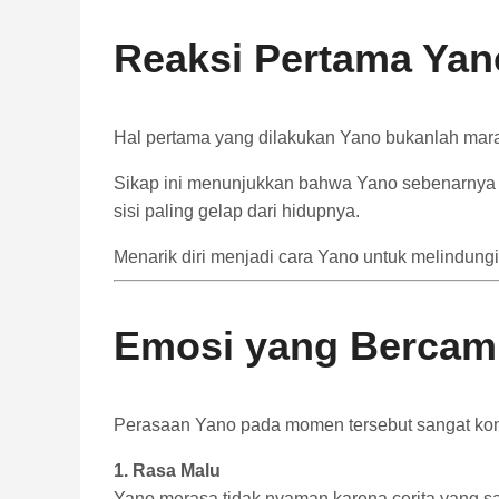
Reaksi
Pertama
Yan
Hal
pertama
yang
dilakukan
Yano
bukanlah
mar
Sikap
ini
menunjukkan
bahwa
Yano
sebenarny
sisi
paling
gelap
dari
hidupnya.
Menarik
diri
menjadi
cara
Yano
untuk
melindung
Emosi
yang
Bercam
Perasaan
Yano
pada
momen
tersebut
sangat
ko
1.
Rasa
Malu
Yano
merasa
tidak
nyaman
karena
cerita
yang
s