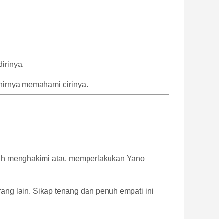
dirinya.
hirnya
memahami
dirinya.
ih
menghakimi
atau
memperlakukan
Yano
rang
lain.
Sikap
tenang
dan
penuh
empati
ini