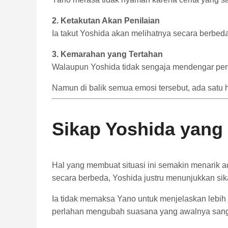
2.
Ketakutan
Akan
Penilaian
Ia
takut
Yoshida
akan
melihatnya
secara
berbed
3.
Kemarahan
yang
Tertahan
Walaupun
Yoshida
tidak
sengaja
mendengar
pe
Namun
di
balik
semua
emosi
tersebut,
ada
satu
Sikap
Yoshida
yang
Hal
yang
membuat
situasi
ini
semakin
menarik
a
secara
berbeda,
Yoshida
justru
menunjukkan
si
Ia
tidak
memaksa
Yano
untuk
menjelaskan
lebih
perlahan
mengubah
suasana
yang
awalnya
san