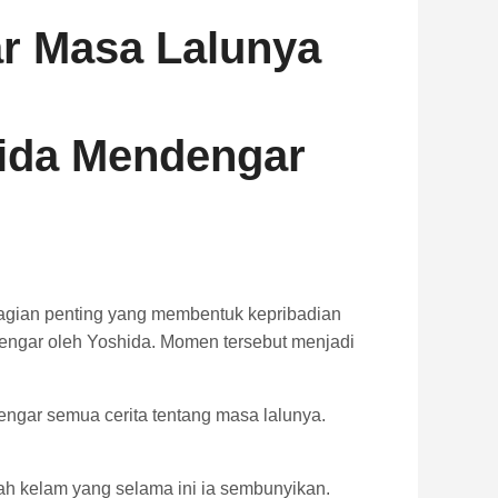
r Masa Lalunya
ida
Mendengar
agian
penting
yang
membentuk
kepribadian
dengar
oleh
Yoshida.
Momen
tersebut
menjadi
engar
semua
cerita
tentang
masa
lalunya.
sah
kelam
yang
selama
ini
ia
sembunyikan.