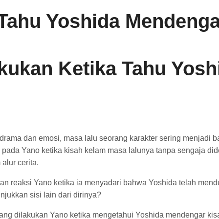
 Tahu Yoshida Mendenga
kukan
Ketika
Tahu
Yosh
drama
dan
emosi,
masa
lalu
seorang
karakter
sering
menjadi
b
i
pada
Yano
ketika
kisah
kelam
masa
lalunya
tanpa
sengaja
di
m
alur
cerita.
gan
reaksi
Yano
ketika
ia
menyadari
bahwa
Yoshida
telah
mend
njukkan
sisi
lain
dari
dirinya?
ang
dilakukan
Yano
ketika
mengetahui
Yoshida
mendengar
ki