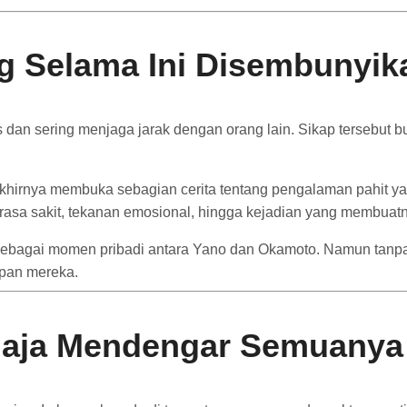
ng
Selama
Ini
Disembunyik
s
dan
sering
menjaga
jarak
dengan
orang
lain.
Sikap
tersebut
b
khirnya
membuka
sebagian
cerita
tentang
pengalaman
pahit
y
rasa
sakit,
tekanan
emosional,
hingga
kejadian
yang
membuat
sebagai
momen
pribadi
antara
Yano
dan
Okamoto.
Namun
tanp
apan
mereka.
aja
Mendengar
Semuanya