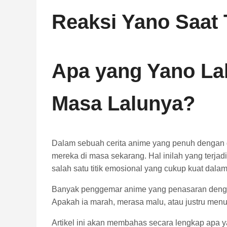
Reaksi Yano Saat
Apa
yang
Yano
La
Masa
Lalunya?
Dalam
sebuah
cerita
anime
yang
penuh
dengan
mereka
di
masa
sekarang.
Hal
inilah
yang
terjad
salah
satu
titik
emosional
yang
cukup
kuat
dala
Banyak
penggemar
anime
yang
penasaran
den
Apakah
ia
marah,
merasa
malu,
atau
justru
menu
Artikel
ini
akan
membahas
secara
lengkap
apa
y