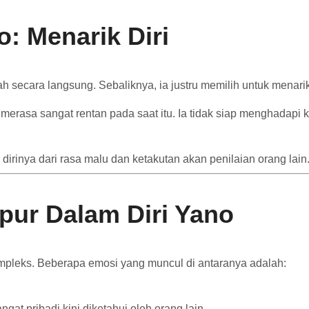
o:
Menarik
Diri
ah
secara
langsung.
Sebaliknya,
ia
justru
memilih
untuk
menari
a
merasa
sangat
rentan
pada
saat
itu.
Ia
tidak
siap
menghadapi
i
dirinya
dari
rasa
malu
dan
ketakutan
akan
penilaian
orang
lain
pur
Dalam
Diri
Yano
mpleks.
Beberapa
emosi
yang
muncul
di
antaranya
adalah:
angat
pribadi
kini
diketahui
oleh
orang
lain.