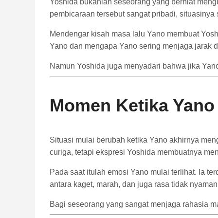
Yoshida
bukanlah
seseorang
yang
berniat
meng
pembicaraan
tersebut
sangat
pribadi,
situasinya
Mendengar
kisah
masa
lalu
Yano
membuat
Yos
Yano
dan
mengapa
Yano
sering
menjaga
jarak
d
Namun
Yoshida
juga
menyadari
bahwa
jika
Yan
Momen
Ketika
Yan
Situasi
mulai
berubah
ketika
Yano
akhirnya
men
curiga,
tetapi
ekspresi
Yoshida
membuatnya
men
Pada
saat
itulah
emosi
Yano
mulai
terlihat.
Ia
te
antara
kaget,
marah,
dan
juga
rasa
tidak
nyaman
Bagi
seseorang
yang
sangat
menjaga
rahasia
m