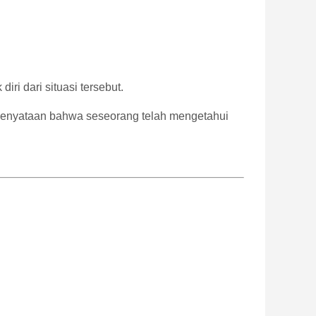
k
diri
dari
situasi
tersebut.
kenyataan
bahwa
seseorang
telah
mengetahui
.