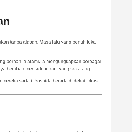
an
ukan
tanpa
alasan.
Masa
lalu
yang
penuh
luka
ang
pernah
ia
alami.
Ia
mengungkapkan
berbagai
nya
berubah
menjadi
pribadi
yang
sekarang.
a
mereka
sadari,
Yoshida
berada
di
dekat
lokasi