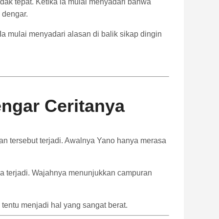
idak
tepat.
Ketika
ia
mulai
menyadari
bahwa
a
dengar.
Ia
mulai
menyadari
alasan
di
balik
sikap
dingin
engar
Ceritanya
pan
tersebut
terjadi.
Awalnya
Yano
hanya
merasa
ya
terjadi.
Wajahnya
menunjukkan
campuran
a
tentu
menjadi
hal
yang
sangat
berat.