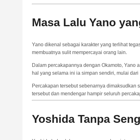
Masa
Lalu
Yano
ya
Yano
dikenal
sebagai
karakter
yang
terlihat
tega
membuatnya
sulit
mempercayai
orang
lain.
Dalam
percakapannya
dengan
Okamoto,
Yano
a
hal
yang
selama
ini
ia
simpan
sendiri,
mulai
dari
Percakapan
tersebut
sebenarnya
dimaksudkan
tersebut
dan
mendengar
hampir
seluruh
percak
Yoshida
Tanpa
Seng