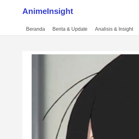
Skip to content
AnimeInsight
Beranda
Berita & Update
Analisis & Insight