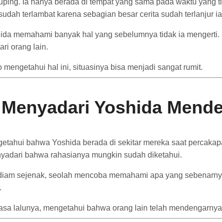
uping.
Ia
hanya
berada
di
tempat
yang
sama
pada
waktu
yang
t
sudah
terlambat
karena
sebagian
besar
cerita
sudah
terlanjur
i
hida
memahami
banyak
hal
yang
sebelumnya
tidak
ia
mengerti.
ari
orang
lain.
o
mengetahui
hal
ini,
situasinya
bisa
menjadi
sangat
rumit.
o
Menyadari
Yoshida
Mend
getahui
bahwa
Yoshida
berada
di
sekitar
mereka
saat
percaka
yadari
bahwa
rahasianya
mungkin
sudah
diketahui.
rdiam
sejenak,
seolah
mencoba
memahami
apa
yang
sebenarn
.
asa
lalunya,
mengetahui
bahwa
orang
lain
telah
mendengarny