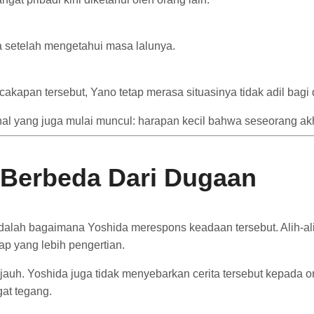
a
setelah
mengetahui
masa
lalunya.
rcakapan
tersebut,
Yano
tetap
merasa
situasinya
tidak
adil
bagi
hal
yang
juga
mulai
muncul:
harapan
kecil
bahwa
seseorang
ak
Berbeda
Dari
Dugaan
dalah
bagaimana
Yoshida
merespons
keadaan
tersebut.
Alih-
al
kap
yang
lebih
pengertian.
jauh.
Yoshida
juga
tidak
menyebarkan
cerita
tersebut
kepada
o
gat
tegang.