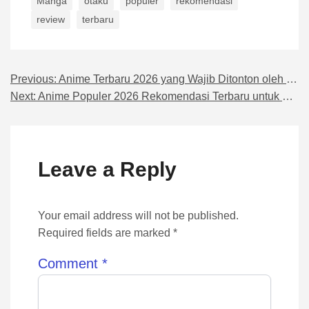
Manga
otaku
populer
rekomendasi
review
terbaru
Previous:
Anime Terbaru 2026 yang Wajib Ditonton oleh Penggemar Otaku
Navigasi pos
Next:
Anime Populer 2026 Rekomendasi Terbaru untuk Otaku Sejati
Leave a Reply
Your email address will not be published.
Required fields are marked *
Comment
*