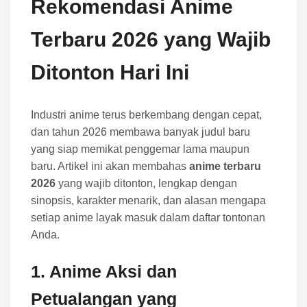
Rekomendasi Anime
Terbaru 2026 yang Wajib
Ditonton Hari Ini
Industri anime terus berkembang dengan cepat,
dan tahun 2026 membawa banyak judul baru
yang siap memikat penggemar lama maupun
baru. Artikel ini akan membahas
anime terbaru
2026
yang wajib ditonton, lengkap dengan
sinopsis, karakter menarik, dan alasan mengapa
setiap anime layak masuk dalam daftar tontonan
Anda.
1. Anime Aksi dan
Petualangan yang