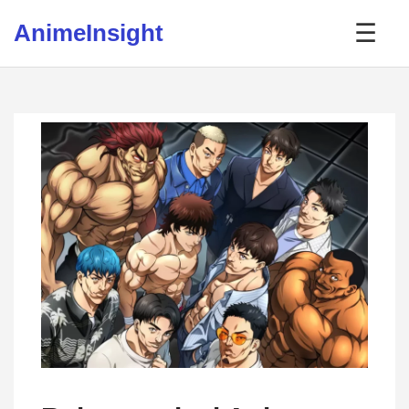
Skip to content
AnimeInsight
☰