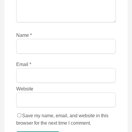
Name
*
Email
*
Website
Save my name, email, and website in this
browser for the next time I comment.