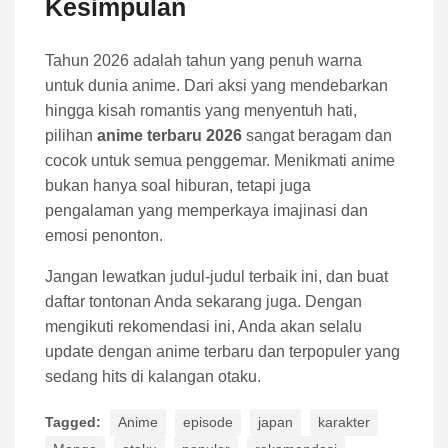
Kesimpulan
Tahun 2026 adalah tahun yang penuh warna
untuk dunia anime. Dari aksi yang mendebarkan
hingga kisah romantis yang menyentuh hati,
pilihan
anime terbaru 2026
sangat beragam dan
cocok untuk semua penggemar. Menikmati anime
bukan hanya soal hiburan, tetapi juga
pengalaman yang memperkaya imajinasi dan
emosi penonton.
Jangan lewatkan judul-judul terbaik ini, dan buat
daftar tontonan Anda sekarang juga. Dengan
mengikuti rekomendasi ini, Anda akan selalu
update dengan anime terbaru dan terpopuler yang
sedang hits di kalangan otaku.
Tagged:
Anime
episode
japan
karakter