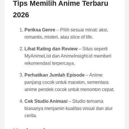
Tips Memilih Anime Terbaru
2026
Periksa Genre
– Pilih sesuai minat: aksi,
romantis, misteri, atau slice of life.
Lihat Rating dan Review
– Situs seperti
MyAnimeList dan AnimeInsight.id memberi
rekomendasi terpercaya.
Perhatikan Jumlah Episode
– Anime
panjang cocok untuk maraton, sementara
anime pendek cocok untuk menonton cepat.
Cek Studio Animasi
– Studio ternama
biasanya menjamin kualitas visual dan alur
cerita.