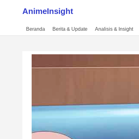
Skip to content
AnimeInsight
Beranda
Berita & Update
Analisis & Insight