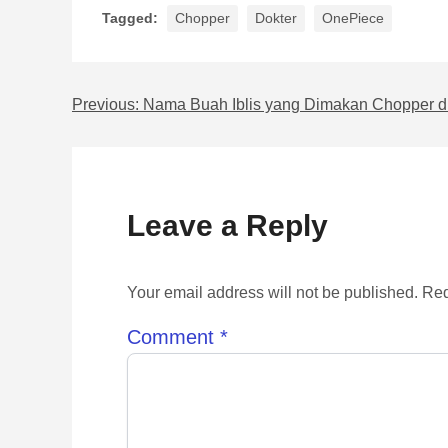
Tagged:
Chopper
Dokter
OnePiece
Previous:
Nama Buah Iblis yang Dimakan Chopper d
Navigasi pos
Leave a Reply
Your email address will not be published. Req
Comment
*