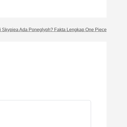
 Skypiea Ada Poneglyph? Fakta Lengkap One Piece