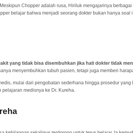
. Meskipun Chopper adalah rusa, Hiriluk mengajarinya berbagai 
opper belajar bahwa menjadi seorang dokter bukan hanya soal i
akit yang tidak bisa disembuhkan jika hati dokter tidak me
 hanya menyembuhkan tubuh pasien, tetapi juga memberi harap
medis, mulai dari pengobatan sederhana hingga prosedur yang l
n pelajaran medisnya ke Dr. Kureha.
reha
a kehilangan sekaligus terdorong untuk terus belajar. Ia kemud