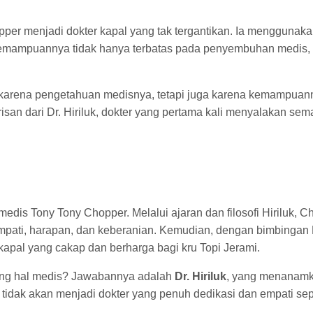
er menjadi dokter kapal yang tak tergantikan. Ia menggunakan
mampuannya tidak hanya terbatas pada penyembuhan medis, t
 karena pengetahuan medisnya, tetapi juga karena kemampua
n dari Dr. Hiriluk, dokter yang pertama kali menyalakan sema
 medis Tony Tony Chopper. Melalui ajaran dan filosofi Hiriluk,
 empati, harapan, dan keberanian. Kemudian, dengan bimbing
apal yang cakap dan berharga bagi kru Topi Jerami.
tang hal medis? Jawabannya adalah
Dr. Hiriluk
, yang menanamka
tidak akan menjadi dokter yang penuh dedikasi dan empati sepe