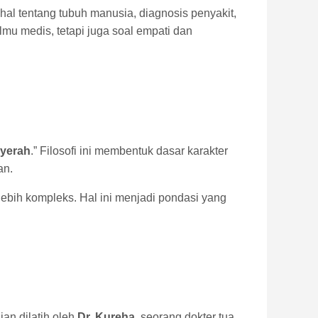
hal tentang tubuh manusia, diagnosis penyakit,
lmu medis, tetapi juga soal empati dan
nyerah
.” Filosofi ini membentuk dasar karakter
an.
ebih kompleks. Hal ini menjadi pondasi yang
ian dilatih oleh
Dr. Kureha
, seorang dokter tua