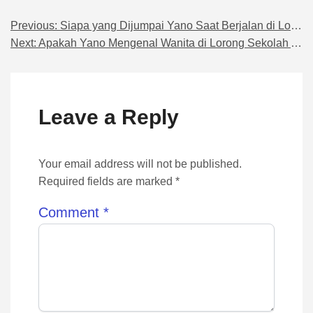
Previous:
Siapa yang Dijumpai Yano Saat Berjalan di Lorong Sekolah
Navigasi pos
Next:
Apakah Yano Mengenal Wanita di Lorong Sekolah Anime?
Leave a Reply
Your email address will not be published.
Required fields are marked *
Comment
*