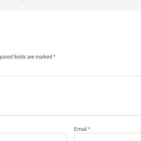
uired fields are marked *
Email
*