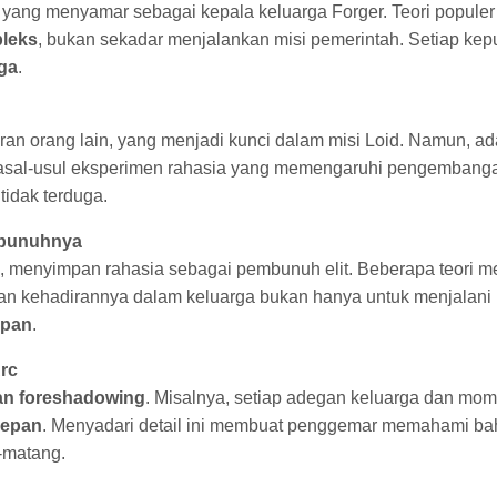
op yang menyamar sebagai kepala keluarga Forger. Teori popule
pleks
, bukan sekadar menjalankan misi pemerintah. Setiap k
ga
.
an orang lain, yang menjadi kunci dalam misi Loid. Namun, 
 asal-usul eksperimen rahasia yang memengaruhi pengembanga
tidak terduga.
mbunuhnya
ss, menyimpan rahasia sebagai pembunuh elit. Beberapa teori
dan kehadirannya dalam keluarga bukan hanya untuk menjalani m
epan
.
rc
an foreshadowing
. Misalnya, setiap adegan keluarga dan mom
 depan
. Menyadari detail ini membuat penggemar memahami bah
g-matang.