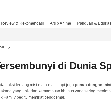
Review & Rekomendasi
Arsip Anime
Panduan & Edukas
 Tersembunyi di Dunia S
an aksi tentang misi mata-mata, tapi juga
penuh dengan mister
belakang yang unik dan kemampuan khusus yang sering menimbul
 x Family begitu memikat penggemar.