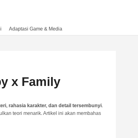
i
Adaptasi Game & Media
py x Family
i, rahasia karakter, dan detail tersembunyi
.
kan teori menarik. Artikel ini akan membahas