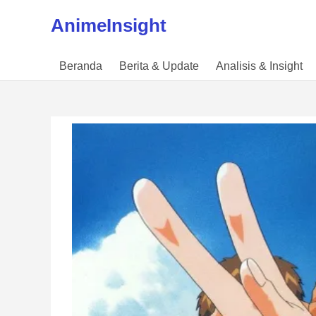
Skip to content
AnimeInsight
Beranda
Berita & Update
Analisis & Insight