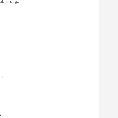
ak terduga.
.
is.
s.