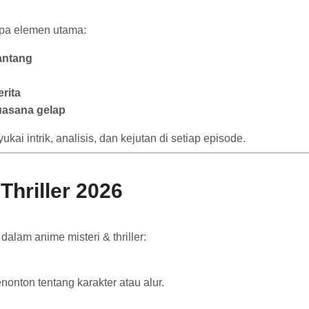
apa elemen utama:
antang
rita
uasana gelap
ai intrik, analisis, dan kejutan di setiap episode.
Thriller 2026
lam anime misteri & thriller:
onton tentang karakter atau alur.