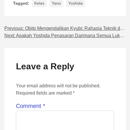
Tagged:
Kelas
Yano
Yoshida
Previous:
Obito Mengendalikan Kyubi: Rahasia Teknik dan Kekuatan Tersembunyi
Navigasi pos
Next:
Apakah Yoshida Penasaran Darimana Semua Luka Yano Bisa Terjadi?
Leave a Reply
Your email address will not be published.
Required fields are marked *
Comment
*