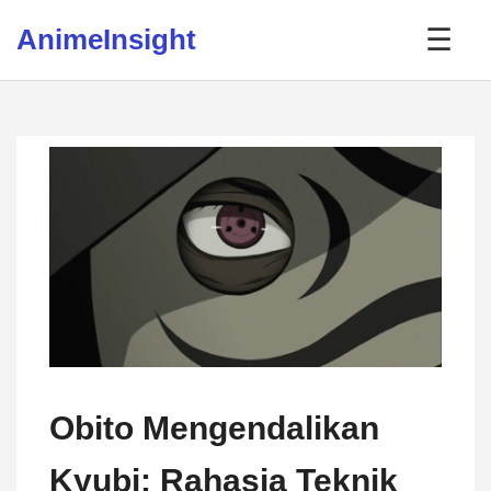
Skip to content
AnimeInsight
☰
Obito Mengendalikan
Kyubi: Rahasia Teknik