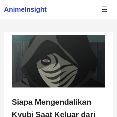
Skip to content
AnimeInsight
☰
Siapa Mengendalikan
Kyubi Saat Keluar dari