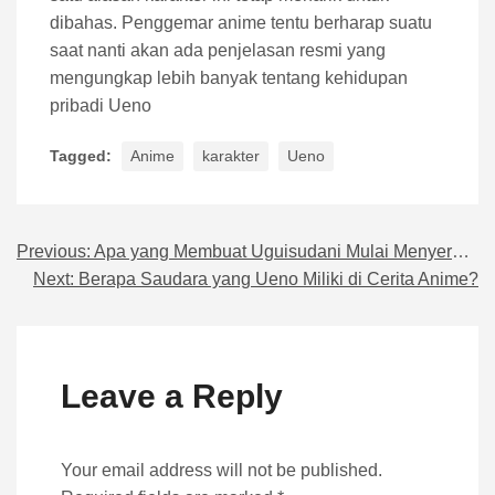
dibahas. Penggemar anime tentu berharap suatu
saat nanti akan ada penjelasan resmi yang
mengungkap lebih banyak tentang kehidupan
pribadi Ueno
Tagged:
Anime
karakter
Ueno
Previous:
Apa yang Membuat Uguisudani Mulai Menyerah pada Hana
Navigasi pos
Next:
Berapa Saudara yang Ueno Miliki di Cerita Anime?
Leave a Reply
Your email address will not be published.