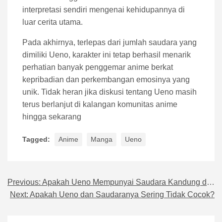
interpretasi sendiri mengenai kehidupannya di
luar cerita utama.
Pada akhirnya, terlepas dari jumlah saudara yang
dimiliki Ueno, karakter ini tetap berhasil menarik
perhatian banyak penggemar anime berkat
kepribadian dan perkembangan emosinya yang
unik. Tidak heran jika diskusi tentang Ueno masih
terus berlanjut di kalangan komunitas anime
hingga sekarang
Tagged:
Anime
Manga
Ueno
Previous:
Apakah Ueno Mempunyai Saudara Kandung di Anime?
Navigasi pos
Next:
Apakah Ueno dan Saudaranya Sering Tidak Cocok?