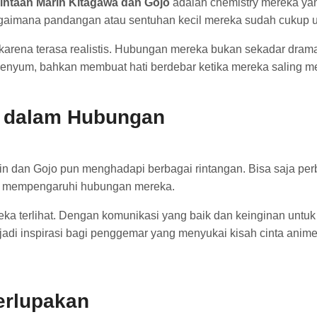
cintaan Marin Kitagawa dan Gojo
adalah chemistry mereka ya
gaimana pandangan atau sentuhan kecil mereka sudah cukup 
na terasa realistis. Hubungan mereka bukan sekadar dramatis
enyum, bahkan membuat hati berdebar ketika mereka saling m
n dalam Hubungan
arin dan Gojo pun menghadapi berbagai rintangan. Bisa saja p
ah mempengaruhi hubungan mereka.
reka terlihat. Dengan komunikasi yang baik dan keinginan unt
adi inspirasi bagi penggemar yang menyukai kisah cinta anime 
erlupakan