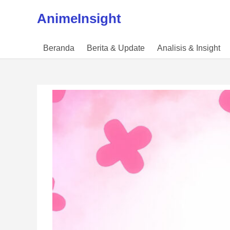
Skip to content
AnimeInsight
Beranda
Berita & Update
Analisis & Insight