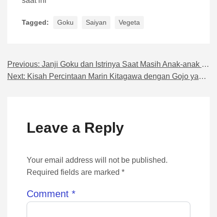
saat ini
Tagged:
Goku
Saiyan
Vegeta
Previous:
Janji Goku dan Istrinya Saat Masih Anak-anak yang Mengharukan
Navigasi pos
Next:
Kisah Percintaan Marin Kitagawa dengan Gojo yang Romantis
Leave a Reply
Your email address will not be published.
Required fields are marked *
Comment
*